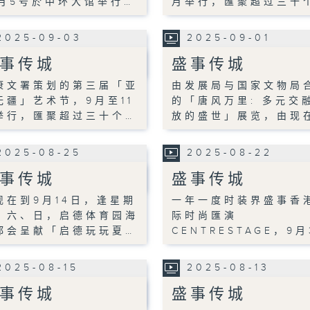
0月5号於中环大馆举行…
月举行，匯聚超过三十
2025-09-03
2025-09-01
事传城
盛事传城
康文署策划的第三届「亚
由发展局与国家文物局
无疆」艺术节，9月至11
的「唐风万里: 多元交
举行，匯聚超过三十个…
放的盛世」展览，由现
2025-08-25
2025-08-22
事传城
盛事传城
现在到9月14日，逢星期
一年一度时装界盛事香
、六、日，启德体育园海
际时尚匯演
都会呈献「启德玩玩夏…
CENTRESTAGE，9月
2025-08-15
2025-08-13
事传城
盛事传城