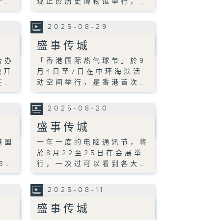
个…
现正於历史博物馆举行，…
2025-08-29
盛事传城
合办
「香港国际热气球节」於9
融开
月4日至7日在中环海滨活
在…
动空间举行，是香港首次…
2025-08-20
盛事传城
港国
一年一度的电脑通讯节，将
於8月22至25日在会展举
3…
行，一次过可以看到各大…
2025-08-11
盛事传城