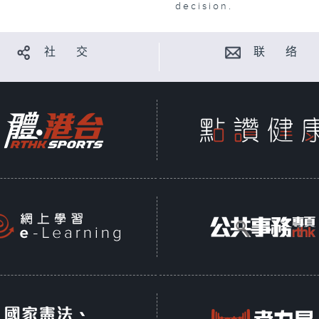
decision.
社 交
联 络