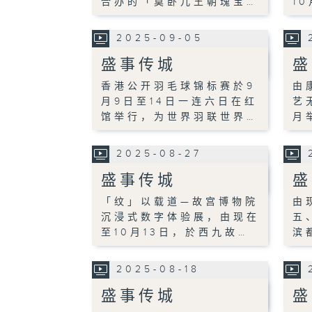
合办的「莫卧儿王朝瑰宝…
1
2025-09-05
盛事传城
盛
香港公开羽毛球锦标赛於9
由
月9日至14日一连六日在红
艺
馆举行，为世界羽联世界…
月
2025-08-27
盛事传城
盛
「纹」以载道—故宫博物院
由
沉浸式数字体验展，由现在
五
至10月13日，於西九故…
滨
2025-08-18
盛事传城
盛