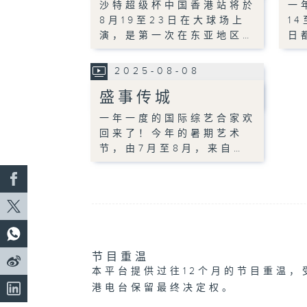
沙特超级杯中国香港站将於
一
8月19至23日在大球场上
1
演，是第一次在东亚地区…
日
2025-08-08
盛事传城
一年一度的国际综艺合家欢
回来了！今年的暑期艺术
节，由7月至8月，来自…
节目重温
本平台提供过往12个月的节目重温，
港电台保留最终决定权。