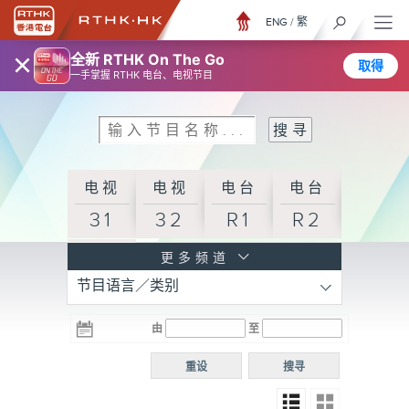
ENG
/
繁
×
全新 RTHK On The Go
取得
一手掌握 RTHK 电台、电视节目
电视
电视
电台
电台
31
32
R1
R2
电台
更多频道
节目语言／类别
R3
电台
电台
电台
由
至
普通
R4
R5
话台
重设
搜寻