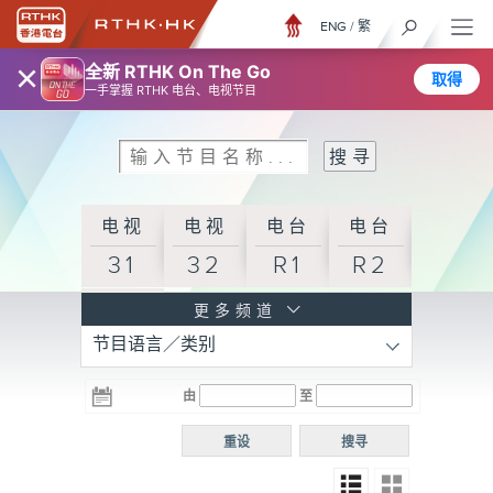
ENG
/
繁
×
全新 RTHK On The Go
取得
一手掌握 RTHK 电台、电视节目
电视
电视
电台
电台
31
32
R1
R2
电台
更多频道
节目语言／类别
R3
电台
电台
电台
由
至
普通
R4
R5
话台
重设
搜寻