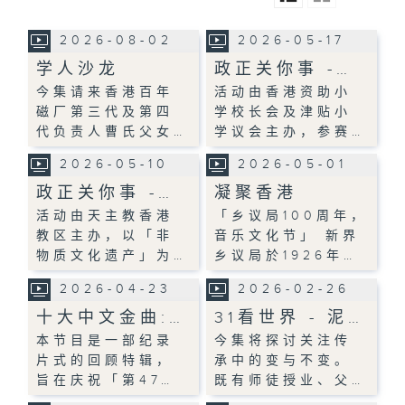
2026-08-02
2026-05-17
学人沙龙
政正关你事 -…
今集请来香港百年
活动由香港资助小
磁厂第三代及第四
学校长会及津贴小
代负责人曹氏父女…
学议会主办，参赛…
2026-05-10
2026-05-01
政正关你事 -…
凝聚香港
活动由天主教香港
「乡议局100周年，
教区主办，以「非
音乐文化节」 新界
物质文化遗产」为…
乡议局於1926年…
2026-04-23
2026-02-26
十大中文金曲:…
31看世界 - 泥…
本节目是一部纪录
今集将探讨关注传
片式的回顾特辑，
承中的变与不变。
旨在庆祝「第47…
既有师徒授业、父…