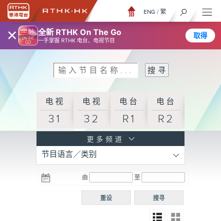
ENG
/
繁
×
全新 RTHK On The Go
取得
一手掌握 RTHK 电台、电视节目
电视
电视
电台
电台
31
32
R1
R2
电台
更多频道
节目语言／类别
R3
电台
电台
电台
由
至
普通
R4
R5
话台
重设
搜寻