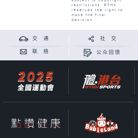
subject to copyright
restrictions. RTHK
reserves the right to
make the final
decision.
交 通
社 交
联 络
公众回馈