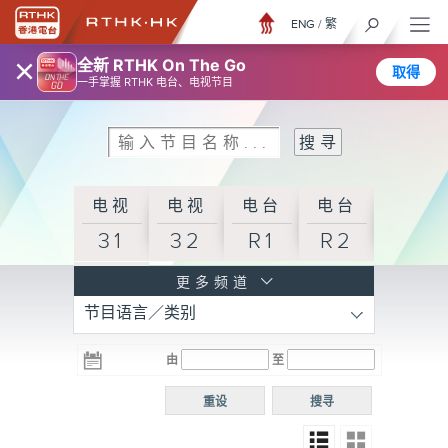
ENG
/
繁
×
全新 RTHK On The Go
取得
一手掌握 RTHK 电台、电视节目
电视
电视
电台
电台
31
32
R1
R2
电台
更多频道
节目语言／类别
R3
电台
电台
电台
由
至
普通
R4
R5
话台
重设
搜寻