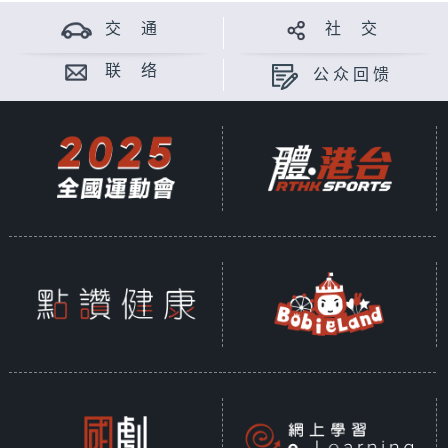
交 通
社 交
联 络
公众回馈