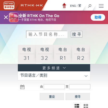
ENG
/
繁
×
全新 RTHK On The Go
取得
一手掌握 RTHK 电台、电视节目
电视
电视
电台
电台
31
32
R1
R2
电台
更多频道
节目语言／类别
R3
电台
电台
电台
由
至
普通
R4
R5
话台
重设
搜寻