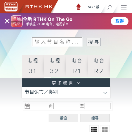
ENG
/
繁
×
全新 RTHK On The Go
取得
一手掌握 RTHK 电台、电视节目
电视
电视
电台
电台
31
32
R1
R2
电台
更多频道
节目语言／类别
R3
电台
电台
电台
由
至
普通
R4
R5
话台
重设
搜寻