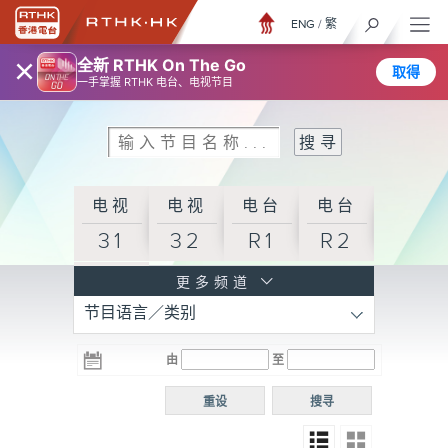
ENG
/
繁
×
全新 RTHK On The Go
取得
一手掌握 RTHK 电台、电视节目
电视
电视
电台
电台
31
32
R1
R2
电台
更多频道
节目语言／类别
R3
电台
电台
电台
由
至
普通
R4
R5
话台
重设
搜寻