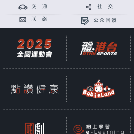
交 通
社 交
联 络
公众回馈