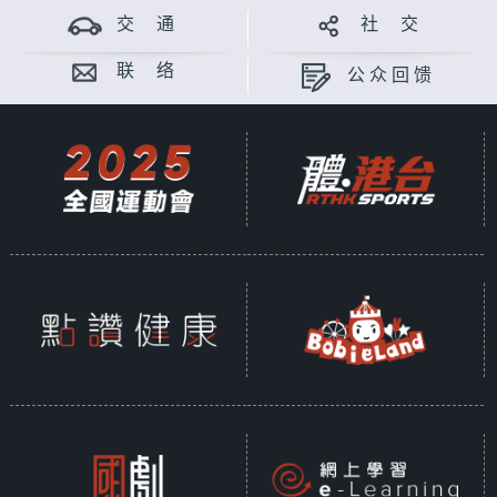
交 通
社 交
联 络
公众回馈