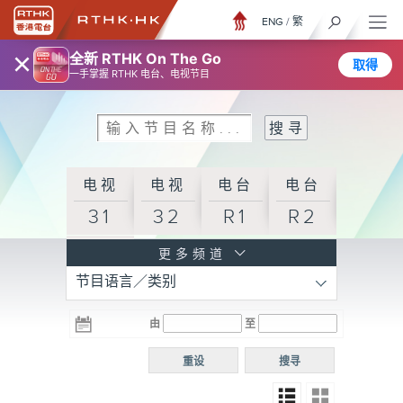
ENG
/
繁
×
全新 RTHK On The Go
取得
一手掌握 RTHK 电台、电视节目
电视
电视
电台
电台
31
32
R1
R2
电台
更多频道
节目语言／类别
R3
电台
电台
电台
由
至
普通
R4
R5
话台
重设
搜寻