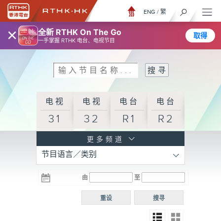
ENG
/
繁
×
全新 RTHK On The Go
取得
一手掌握 RTHK 电台、电视节目
电视
电视
电台
电台
31
32
R1
R2
电台
更多频道
节目语言／类别
R3
电台
电台
电台
由
至
普通
R4
R5
话台
重设
搜寻