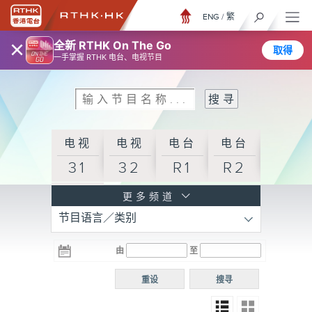
ENG
/
繁
×
全新 RTHK On The Go
取得
一手掌握 RTHK 电台、电视节目
电视
电视
电台
电台
31
32
R1
R2
电台
更多频道
节目语言／类别
R3
电台
电台
电台
由
至
普通
R4
R5
话台
重设
搜寻