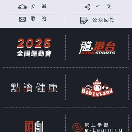
交 通
社 交
联 络
公众回馈