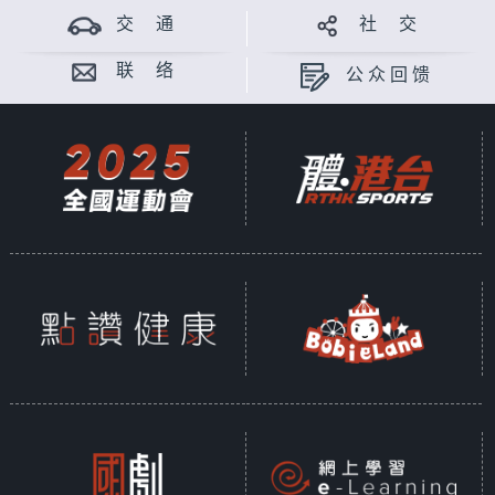
交 通
社 交
联 络
公众回馈