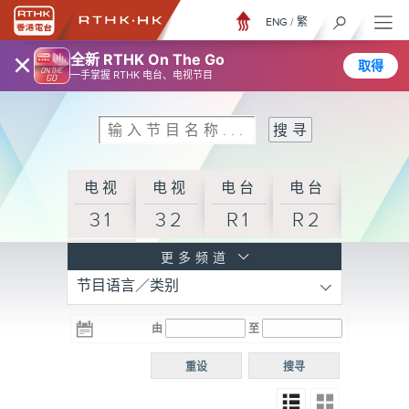
ENG
/
繁
×
全新 RTHK On The Go
取得
一手掌握 RTHK 电台、电视节目
电视
电视
电台
电台
31
32
R1
R2
电台
更多频道
节目语言／类别
R3
电台
电台
电台
由
至
普通
R4
R5
话台
重设
搜寻