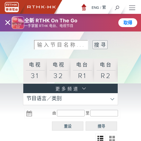
ENG
/
繁
×
全新 RTHK On The Go
取得
一手掌握 RTHK 电台、电视节目
电视
电视
电台
电台
31
32
R1
R2
电台
更多频道
节目语言／类别
R3
电台
电台
电台
由
至
普通
R4
R5
话台
重设
搜寻