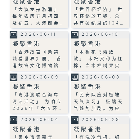
凝聚香港
凝聚香港
「大澳龙舟游涌」
「世界杯经济」 世
每年农历五月初四
界杯终於开锣，总
及初五，大澳都会…
共有破纪录的104…
2026-06-11
2026-06-10
凝聚香港
凝聚香港
「香港故宫《紫禁
「木棉花飞絮致
城看世界》展」 香
敏」 木棉又称为红
港故宫文化博物馆…
棉，当木棉树果实…
2026-06-09
2026-06-08
凝聚香港
凝聚香港
「粤港澳联合海岸
「民安队应对极端
清洁活动」 为响应
天气演习」 极端天
2026年「六五环…
气趋势加剧。为应…
2026-06-04
2026-05-28
凝聚香港
凝聚香港
「家乡市集嘉年
「冇洗冷气机．细