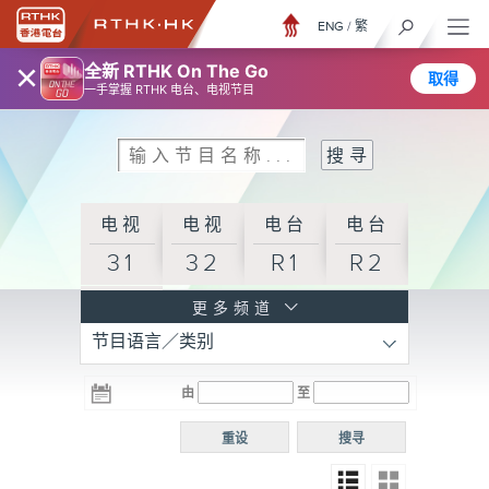
ENG
/
繁
×
全新 RTHK On The Go
取得
一手掌握 RTHK 电台、电视节目
电视
电视
电台
电台
31
32
R1
R2
电台
更多频道
节目语言／类别
R3
电台
电台
电台
由
至
普通
R4
R5
话台
重设
搜寻