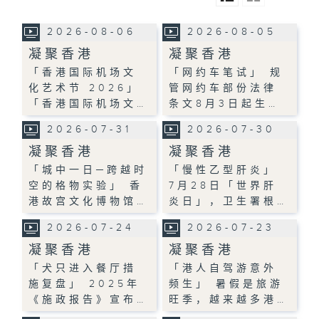
2026-08-06
2026-08-05
凝聚香港
凝聚香港
「香港国际机场文
「网约车笔试」 规
化艺术节 2026」
管网约车部份法律
「香港国际机场文…
条文8月3日起生…
2026-07-31
2026-07-30
凝聚香港
凝聚香港
「城中一日─跨越时
「慢性乙型肝炎」
空的格物实验」 香
7月28日「世界肝
港故宫文化博物馆…
炎日」，卫生署根…
2026-07-24
2026-07-23
凝聚香港
凝聚香港
「犬只进入餐厅措
「港人自驾游意外
施复盘」 2025年
频生」 暑假是旅游
《施政报告》宣布…
旺季，越来越多港…