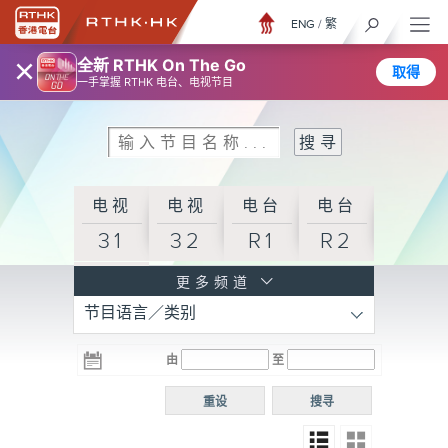
ENG
/
繁
×
全新 RTHK On The Go
取得
一手掌握 RTHK 电台、电视节目
电视
电视
电台
电台
31
32
R1
R2
电台
更多频道
节目语言／类别
R3
电台
电台
电台
由
至
普通
R4
R5
话台
重设
搜寻