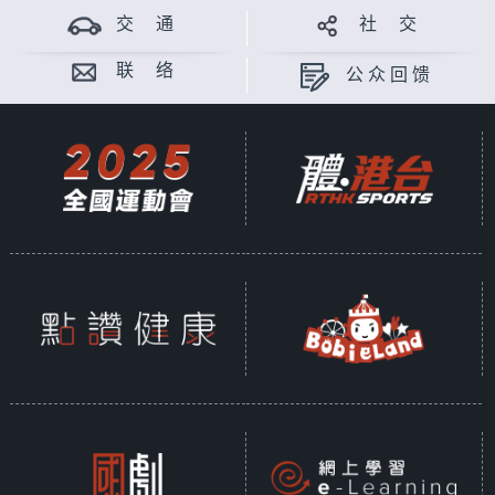
交 通
社 交
联 络
公众回馈