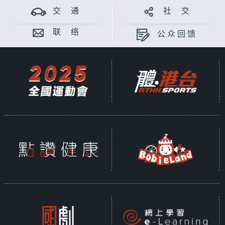
交 通
社 交
联 络
公众回馈