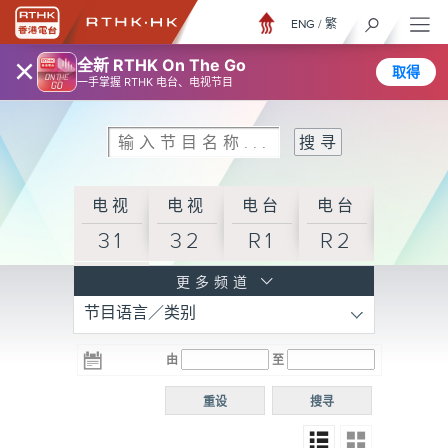
ENG
/
繁
×
全新 RTHK On The Go
取得
一手掌握 RTHK 电台、电视节目
电视
电视
电台
电台
31
32
R1
R2
电台
更多频道
节目语言／类别
R3
电台
电台
电台
由
至
普通
R4
R5
话台
重设
搜寻