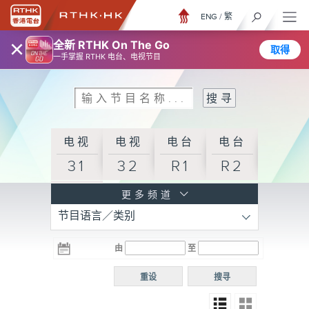
ENG
/
繁
×
全新 RTHK On The Go
取得
一手掌握 RTHK 电台、电视节目
电视
电视
电台
电台
31
32
R1
R2
电台
更多频道
节目语言／类别
R3
电台
电台
电台
由
至
普通
R4
R5
话台
重设
搜寻