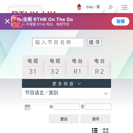
ENG
/
繁
×
全新 RTHK On The Go
取得
一手掌握 RTHK 电台、电视节目
电视
电视
电台
电台
31
32
R1
R2
电台
更多频道
节目语言／类别
R3
电台
电台
电台
由
至
普通
R4
R5
话台
重设
搜寻