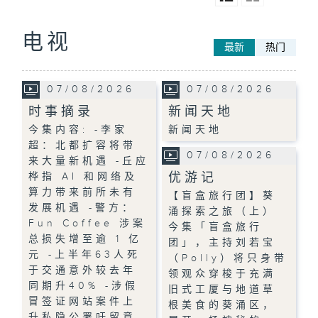
电视
最新
热门
07/08/2026
07/08/2026
时事摘录
新闻天地
今集内容: -李家
新闻天地
超：北都扩容将带
07/08/2026
来大量新机遇 -丘应
优游记
桦指 AI 和网络及
算力带来前所未有
【盲盒旅行团】葵
发展机遇 -警方：
涌探索之旅（上）
Fun Coffee 涉案
今集「盲盒旅行
总损失增至逾 1 亿
团」，主持刘若宝
元 -上半年63人死
（Polly）将只身带
于交通意外较去年
领观众穿梭于充满
同期升40% -涉假
旧式工厦与地道草
冒签证网站案件上
根美食的葵涌区，
升私隐公署吁留意