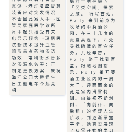
展开一场神秘的
真僞 -港灯增应智慧
「另类空间」探索
装备应对突发情况
之旅。 行程首站，
不会因此减人手 -医
Polly 来到前身为
管局家庭医学诊所
牧场的中葵涌公
月中起只接受有来
园，在三十几度的
电显示预约 -玛丽医
炎夏高温下，四处
院新技术提升血管
寻找隐藏的盲盒任
畸形患者药物渗透
务。几经辛苦，
功效 -屯利街水管多
Polly 终于找到盲
次渗漏水务署：正
盒。跟随地图指
制定更换方案 -庆祝
示，Polly 推开葵
海洋公园大熊猫生
涌工业区内的一扇
日主题电车今起亮
大门，迎面而来的
相
竟是室内滑雪特
训。由最初不断滑
倒、「向前仆、向
后翻」的怀疑人生
阶段，到逐渐掌握
平衡，她真实展现
了从零开始的学习