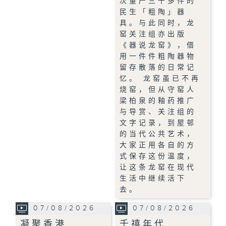
次量产三千多件的
民生「粗陶」器
具。与此同时，龙
窑关注组亦出版
《器说龙窑》，借
用一件件粗陶器物
留存散落的日常记
忆。 龙窑虽已不再
烧窑，但从守窑人
梁柏泉的釉药推广
与导赏、关注组的
文字记录，到屋邨
的当代公共艺术，
大家正用各自的方
式保存这份温度，
让这条龙窑在现代
生活中继续活下
去。
07/08/2026
07/08/2026
凝聚香港
千禧年代