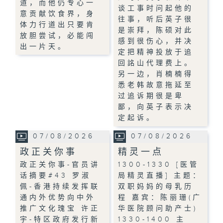
道，而他仍专心一
谈工事时问起他的
意贡献饮食界，身
往事，听后英子很
体力行道出只要肯
是崇拜，陈硕对此
放胆尝试，必能闯
感到很伤心，并决
出一片天。
定把精神投放于追
回詺山代理费上。
另一边，肖楠楠得
悉老韩故意拖延至
过追诉期很是卑
鄙，向英子表示决
定起诉。
07/08/2026
07/08/2026
政正关你事
精灵一点
政正关你事-官员讲
1300-1330 [医管
话摘要#43 罗淑
局精灵直播] 主题：
佩-香港持续发挥联
双职妈妈的母乳历
通内外优势向中外
程 嘉宾：陈丽珊(广
推广文化瑰宝 许正
华医院顾问助产士)
宇-特区政府发行新
1330-1400 主