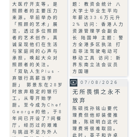
大医疗开支等，是
题：教资会统计 八
照顾者的主要压力
大学士毕业生平均
来源。早前举办的
年薪达33.6万元升
「照顾的艺术」展
2% 访问：香港人力
览，透过多位照顾
资源管理学会副会
者的艺术创作，真
长 陆国坤 主题：警
诚呈现他们在生活
方全港多区执法 打
与家庭间的心声与
击非法驾驶电动可
承担，唤起大众对
移动工具 访问：新
照顾者的关注。
界东南立法会议员
「双轨人生Plus -
方国珊
弃银行高薪当学
07/08/2026
厨」 郭景东在28岁
无所畏惧之永不
时放弃稳定的银行
工，从零开始学
放弃
厨。至今成为Chef
陈硕找孙铭山要代
George的他，于8
理费但他却装傻推
年间已开设了7间餐
搪，陈硕明白这代
厅，经历过的艰难
理费将很难取回。
与挑战不足为外人
此时，英子和许卓