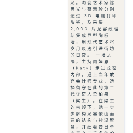
龙。陶瓷艺术家陈
思光与蔡慧玲分别
透过 3D 电脑打印
陶瓷，及采集
2,000 片龙窑纹理
结集成巨型陶板
墙，用现代艺术将
岁月痕迹引进街坊
的日常。 一墙之
隔，主持周姮恩
（Katy）走进龙窑
内部，遇上当年放
弃会计师专业、选
择留守在此的第二
代守窑人梁柏泉
（梁生）。在梁生
的带领下，她一步
步解构龙窑依山而
建的结构与控温智
慧，并细看昔日单