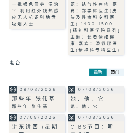
一批银色债券 温治
题：结节性痒疹 嘉
平-利用红外线热感
宾：郑学辉医生(皮
应无人机识别地盘
肤及性病科专科医
吸烟人士
生) 1400-1500
[精神科医学院系列]
主题：长者情绪健
康 嘉宾：潘佩璆医
生(精神科专科医生)
电台
最新
热门
08/08/2026
07/08/2026
那些年 张伟基
她．他．它
那些年 张伟基
她．他．它
07/08/2026
07/08/2026
讲东讲西 (星期
CIBS节目：听