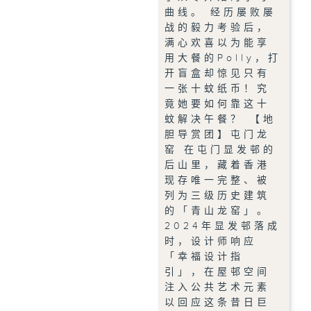
曲线。 经历屡败屡
战的毅力考验后，
满心欢喜以为能享
用大餐的Polly，打
开盲盒却惊见只有
一张十蚊纸币！究
竟她要如何靠这十
蚊解决午餐？ 【地
胆导赏团】屯门龙
窑 在屯门显发邨的
后山里，藏着香港
现存唯一完整、被
列为三级历史建筑
的「青山龙窑」。
2024年显发邨落成
时，设计师响应
「幸福设计指
引」，在屋邨空间
注入公共艺术元素
以回应这条昔日巨