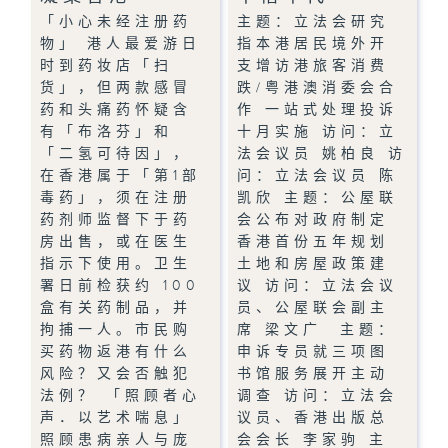
「小心未经注册药
主题：立法会研究
物」 港人最爱游日
指本港居民境外开
时到药妆店「扫
支增访港旅客消费
货」，但两款感冒
跌/粤港澳消委会合
药和头痛药怀疑含
作 一站式处理投诉
有「布洛芬」和
十月实施 访问：立
「二氢可待因」，
法会议员 姚柏良 访
在香港属于「第1部
问：立法会议员 陈
毒药」，须在注册
凯欣 主题：公屋联
药剂师监督下于药
会公布对政府制定
房出售，或在医生
香港首份五年规划
指示下使用。卫生
土地和房屋政策建
署日前检获约 100
议 访问：立法会议
盒有关药制品，并
员、公屋联会副主
拘捕一人。市民购
席 梁文广 主题：
买药物返港有什么
申诉专员就三项图
风险？又会否触犯
书馆服务展开主动
法例？ 「照顾者心
调查 访问：立法会
声．以艺术喘息」
议员、香港出版总
照顾患病亲人与庞
会会长 李家驹 主