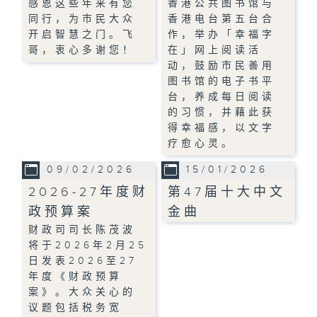
感恩这些年来有您
香港公共图书馆与
同行，为巿民大众
香港电台第五台合
开启智慧之门。飞
作，举办「幸福字
哥，衷心多谢您！
在」网上阅读活
动，鼓励市民善用
图书馆的电子书平
台，养成每日阅读
的习惯，并藉此获
得幸福感，以文字
疗愈心灵。
09/02/2026
15/01/2026
2026-27年度财
第47届十大中文
政预算案
金曲
财政司司长陈茂波
将于2026年2月25
日发表2026至27
年度《财政预算
案》。大众关心的
议题包括税务宽