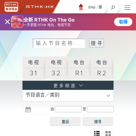
ENG
/
繁
×
全新 RTHK On The Go
取得
一手掌握 RTHK 电台、电视节目
电视
电视
电台
电台
31
32
R1
R2
电台
更多频道
节目语言／类别
R3
电台
电台
电台
由
至
普通
R4
R5
话台
重设
搜寻