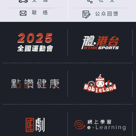
交 通
社 交
联 络
公众回馈