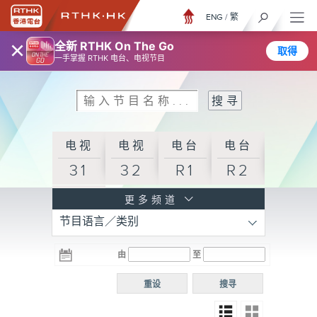
ENG
/
繁
×
全新 RTHK On The Go
取得
一手掌握 RTHK 电台、电视节目
电视
电视
电台
电台
31
32
R1
R2
电台
更多频道
节目语言／类别
R3
电台
电台
电台
由
至
普通
R4
R5
话台
重设
搜寻