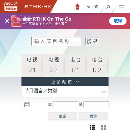
ENG
/
繁
×
全新 RTHK On The Go
取得
一手掌握 RTHK 电台、电视节目
电视
电视
电台
电台
31
32
R1
R2
电台
更多频道
节目语言／类别
R3
电台
电台
电台
由
至
普通
R4
R5
话台
重设
搜寻