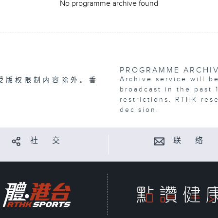
No programme archive found
PROGRAMME ARCHI
Archive service will b
受版权限制内容除外。香
broadcast in the past 
restrictions. RTHK res
decision.
社 交
联 络