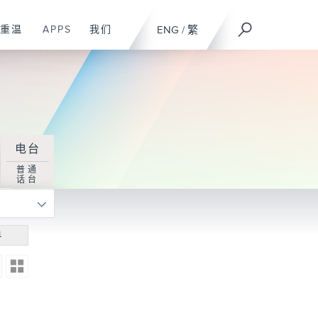
重温
APPS
我们
ENG
/
繁
电台
普通
话台
寻