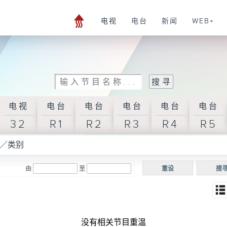
电视
电台
新闻
WEB+
电视
电台
电台
电台
电台
电台
32
R1
R2
R3
R4
R5
／类别
由
至
重设
搜
没有相关节目重温