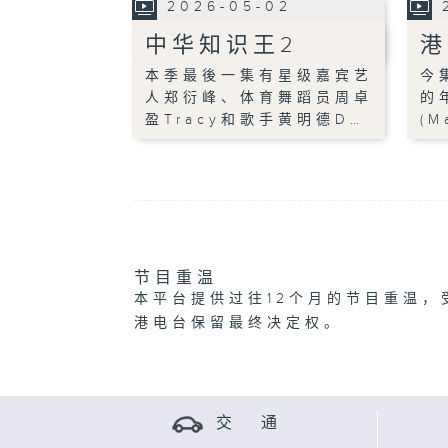
2026-05-02
中华知识王2
港
本季最後一集有星级嘉宾艺
今
人郑衍峰、体育舞蹈员周卓
的
盈Tracy和歌手黄明德D…
(
节目重温
本平台提供过往12个月的节目重温，
港电台保留最终决定权。
交 通