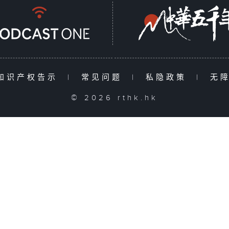
知识产权告示
|
常见问题
|
私隐政策
|
无
© 2026 rthk.hk