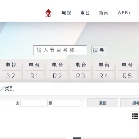
电视
电台
新闻
WEB+
电视
电台
电台
电台
电台
电台
32
R1
R2
R3
R4
R5
／类别
由
至
重设
搜