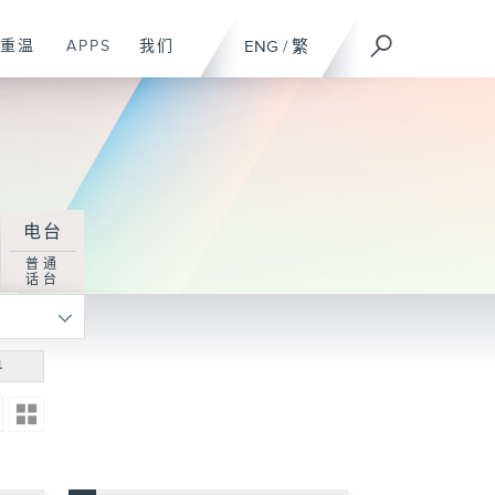
重温
APPS
我们
ENG
/
繁
电台
普通
话台
寻