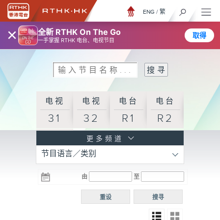
ENG
/
繁
×
全新 RTHK On The Go
取得
一手掌握 RTHK 电台、电视节目
电视
电视
电台
电台
31
32
R1
R2
电台
更多频道
节目语言／类别
R3
电台
电台
电台
由
至
普通
R4
R5
话台
重设
搜寻