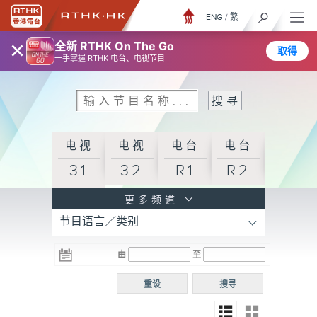
ENG
/
繁
×
全新 RTHK On The Go
取得
一手掌握 RTHK 电台、电视节目
电视
电视
电台
电台
31
32
R1
R2
电台
更多频道
节目语言／类别
R3
电台
电台
电台
由
至
普通
R4
R5
话台
重设
搜寻