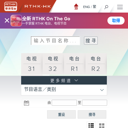
ENG
/
繁
×
全新 RTHK On The Go
取得
一手掌握 RTHK 电台、电视节目
电视
电视
电台
电台
31
32
R1
R2
电台
更多频道
节目语言／类别
R3
电台
电台
电台
由
至
普通
R4
R5
话台
重设
搜寻