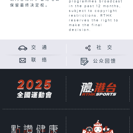
programmes broadcast
保留最终决定权。
in the past 12 months,
subject to copyright
restrictions. RTHK
reserves the right to
make the final
decision.
交 通
社 交
联 络
公众回馈