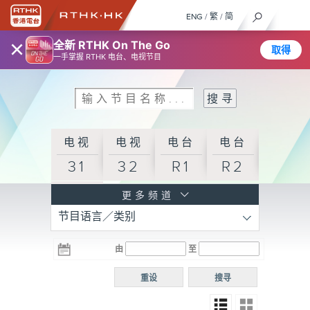
ENG
/
繁
/
简
×
全新 RTHK On The Go
取得
一手掌握 RTHK 电台、电视节目
电视
电视
电台
电台
31
32
R1
R2
电台
更多频道
节目语言／类别
R3
电台
电台
电台
由
至
普通
R4
R5
话台
重设
搜寻