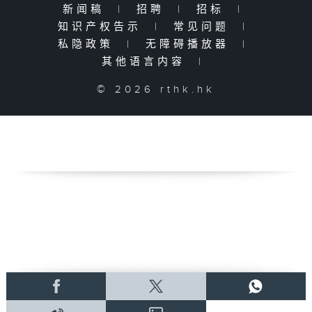
新闻稿
|
招聘
|
招标
|
知识产权告示
|
常见问题
|
私隐政策
|
无障碍播放器
|
其他语言内容
|
© 2026 rthk.hk