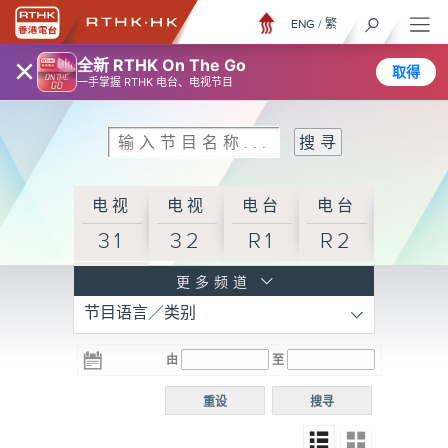
ENG
/
繁
×
全新 RTHK On The Go
取得
一手掌握 RTHK 电台、电视节目
电视
电视
电台
电台
31
32
R1
R2
电台
更多频道
节目语言／类别
R3
电台
电台
电台
由
至
普通
R4
R5
话台
重设
搜寻