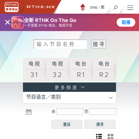
ENG
/
繁
×
全新 RTHK On The Go
取得
一手掌握 RTHK 电台、电视节目
电视
电视
电台
电台
31
32
R1
R2
电台
更多频道
节目语言／类别
R3
电台
电台
电台
由
至
普通
R4
R5
话台
重设
搜寻