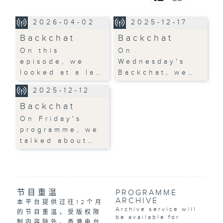
2026-04-02
2025-12-17
Backchat
Backchat
On this
On
episode, we
Wednesday's
looked at a la…
Backchat, we…
2025-12-12
Backchat
On Friday's
programme, we
talked about…
节目重温
PROGRAMME
ARCHIVE
本平台提供过往12个月
Archive service will
的节目重温，受版权限
be available for
制内容除外。香港电台