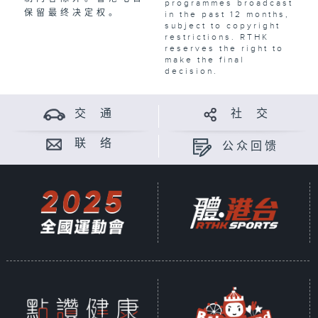
programmes broadcast
保留最终决定权。
in the past 12 months,
subject to copyright
restrictions. RTHK
reserves the right to
make the final
decision.
交 通
社 交
联 络
公众回馈