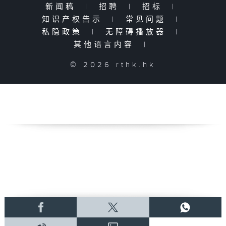
新闻稿
|
招聘
|
招标
|
知识产权告示
|
常见问题
|
私隐政策
|
无障碍播放器
|
其他语言内容
|
© 2026 rthk.hk