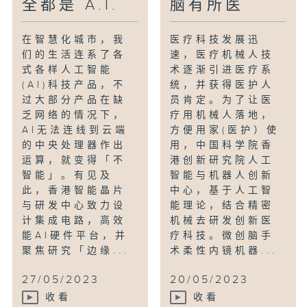
全都是 A.I.
脑有所医
健康工程研究中心副总监)
吕坚教授(香港城市大学香港心脑血管健康
在智慧化城市，我
医疗科技发展迅
工程研究中心首席科学家)
们的生活连系了各
速，医疗机械人技
式各样人工智能
术逐渐引进医疗系
(AI)科技产品，不
统，并获得医护人
过大部分产品在缺
员肯定。为了让医
乏网络的情况下，
疗用机械人落地，
AI无法连线到云端
方便用家(医护）使
的中央处理器作出
用，中国科学院香
运算，就变得「不
港创新研究院人工
智能」。有见及
智能与机器人创新
此，香港智能晶片
中心，基于人工智
与研发中心致力设
能理论，结合精密
计集成电路，高效
机械去研发创新医
能AI硬件平台，并
疗科技。微创脑手
聚焦研究「边缘...
术柔性内镜机器...
27/05/2023
20/05/2023
收看
收看