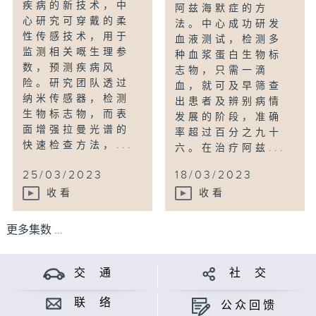
疾病的新技术，中
阿兹海默症的方
⼼研究可穿戴的柔
法。中心成功研发
性传感技术，⽤于
血液测试，检测多
监测相关嘅⽣理参
种血浆蛋白生物标
数，预测疾病风
志物，只需一滴
险。研究团队透过
血，就可及早筛查
纳米传感器，检测
出患者及辨别病情
⽣物标志物，而表
发展的阶段，准确
⾯增强拉曼光谱的
率超过百分之九十
快速检查⽅法，...
六。在治疗阿兹...
25/03/2023
18/03/2023
收看
收看
更多集数 ...
交 通
社 交
联 络
公众回馈