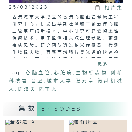
25/03/2023
相片集
香港城市⼤学成立的香港⼼脑⾎管健康⼯程
研究中⼼，研发出早期检测和⼲预治疗⼼脑
⾎管疾病的新技术，中⼼研究可穿戴的柔性
传感技术，⽤于监测相关嘅⽣理参数，预测
疾病风险。研究团队透过纳米传感器，检测
⽣物标志物，而表⾯增强拉曼光谱的快速检
查⽅法，可对⼼脑⾎管疾病作出预警，又透
更多...
过多模钛⾎管同分⼦成像技术，检测到⾎管
Tag:
⼼脑⾎管
,
⼼脏病
,
⽣物标志物
,
创新
里好微细的病变，团队并研究利⽤微纳机械
科技署
⼈，透过电磁驱动系统，在⾎管和体内运
,
吕坚
,
城市大学
,
张元亭
,
微纳机械
作，对⼼脑⾎管疾病作⼲预治疗。
⼈
,
陈汉夫
,
陈苇恩
受访嘉宾:
张元亭教授(香港城市大学香港心脑血管健
集数
EPISODES
康工程研究中心主席及总监)
陈汉夫教授(香港城市大学香港心脑血管健
康工程研究中心联席总监)
陈苇恩副教授(香港城市大学香港心脑血管