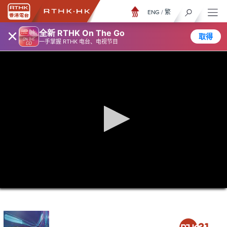
ENG
/
繁
×
全新 RTHK On The Go
取得
一手掌握 RTHK 电台、电视节目
0
seconds
of
0
seconds