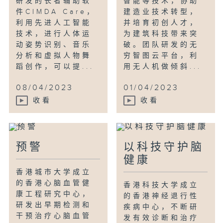
研发的长者辅助软
智能等技术，协助
件CIMDA Care，
建造业技术转型，
利用先进人工智能
并培育初创人才，
技术，进行人体运
为建筑科技带来突
动姿势识别、音乐
破。团队研发的无
分析和虚拟人物舞
穷智图云平台，利
蹈创作，可以提...
用无人机做倾斜...
08/04/2023
01/04/2023
收看
收看
预警
以科技守护脑
健康
香港城市⼤学成立
的香港⼼脑⾎管健
香港科技大学成立
康⼯程研究中⼼，
的香港神经退行性
研发出早期检测和
疾病中心，不断研
⼲预治疗⼼脑⾎管
发有效诊断和治疗