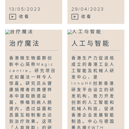
13/05/2023
29/04/2023
收看
收看
治疗魔法
人工与智能
香港微生物菌群创
香港生产力促进局
新中心简称Magic
成立的香港工业人
centre，研究项目
工智能及机械人研
尤如魔法一样令人
发中心，是
惊喜。研究员从健
InnoHK创新香港
康捐赠者的粪便样
研发平台设立的研
本中提取肠道益
发机构，致力开发
菌，移植到病人肠
创新的人工智能和
道内，透过益菌和
机械人科技，促进
恶菌互相制衡去达
香港企业发展智能
到治疗效果。这项
制造。中心与德国
「人弃我取」的研
著名嘅RWTH