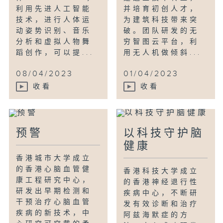
利用先进人工智能
并培育初创人才，
技术，进行人体运
为建筑科技带来突
动姿势识别、音乐
破。团队研发的无
分析和虚拟人物舞
穷智图云平台，利
蹈创作，可以提...
用无人机做倾斜...
08/04/2023
01/04/2023
收看
收看
预警
以科技守护脑
健康
香港城市⼤学成立
的香港⼼脑⾎管健
香港科技大学成立
康⼯程研究中⼼，
的香港神经退行性
研发出早期检测和
疾病中心，不断研
⼲预治疗⼼脑⾎管
发有效诊断和治疗
疾病的新技术，中
阿兹海默症的方