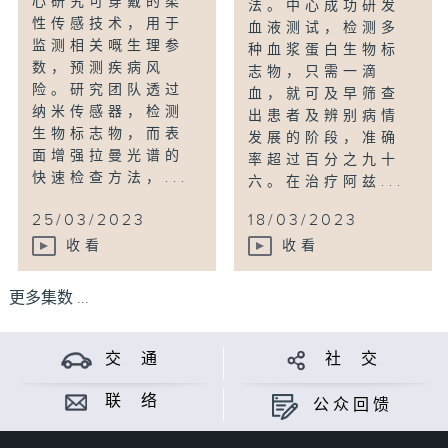
⼼研究可穿戴的柔
法。中心成功研发
性传感技术，⽤于
血液测试，检测多
监测相关嘅⽣理参
种血浆蛋白生物标
数，预测疾病风
志物，只需一滴
险。研究团队透过
血，就可及早筛查
纳米传感器，检测
出患者及辨别病情
⽣物标志物，而表
发展的阶段，准确
⾯增强拉曼光谱的
率超过百分之九十
快速检查⽅法，...
六。在治疗阿兹...
25/03/2023
18/03/2023
收看
收看
更多集数 ...
交 通
社 交
联 络
公众回馈