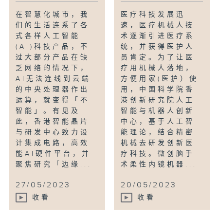
在智慧化城市，我
医疗科技发展迅
们的生活连系了各
速，医疗机械人技
式各样人工智能
术逐渐引进医疗系
(AI)科技产品，不
统，并获得医护人
过大部分产品在缺
员肯定。为了让医
乏网络的情况下，
疗用机械人落地，
AI无法连线到云端
方便用家(医护）使
的中央处理器作出
用，中国科学院香
运算，就变得「不
港创新研究院人工
智能」。有见及
智能与机器人创新
此，香港智能晶片
中心，基于人工智
与研发中心致力设
能理论，结合精密
计集成电路，高效
机械去研发创新医
能AI硬件平台，并
疗科技。微创脑手
聚焦研究「边缘...
术柔性内镜机器...
27/05/2023
20/05/2023
收看
收看