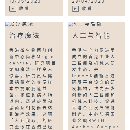
13/05/2023
29/04/2023
收看
收看
治疗魔法
人工与智能
香港微生物菌群创
香港生产力促进局
新中心简称Magic
成立的香港工业人
centre，研究项目
工智能及机械人研
尤如魔法一样令人
发中心，是
惊喜。研究员从健
InnoHK创新香港
康捐赠者的粪便样
研发平台设立的研
本中提取肠道益
发机构，致力开发
菌，移植到病人肠
创新的人工智能和
道内，透过益菌和
机械人科技，促进
恶菌互相制衡去达
香港企业发展智能
到治疗效果。这项
制造。中心与德国
「人弃我取」的研
著名嘅RWTH
究至今在香港已经
Aachen Campus