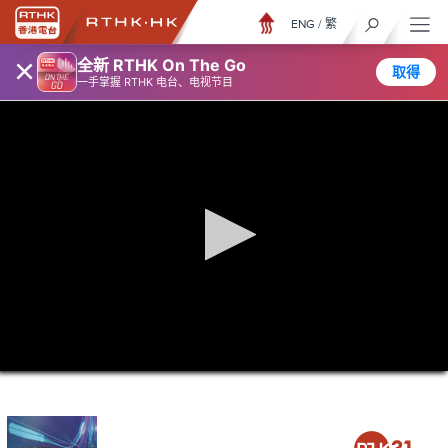
ENG
/
繁
×
全新 RTHK On The Go
取得
一手掌握 RTHK 电台、电视节目
0
seconds
of
0
seconds