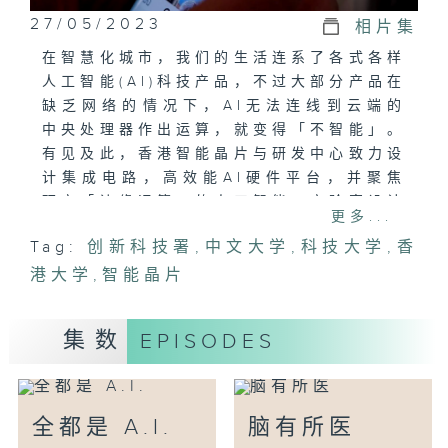
27/05/2023
相片集
在智慧化城市，我们的生活连系了各式各样
人工智能(AI)科技产品，不过大部分产品在
缺乏网络的情况下，AI无法连线到云端的
中央处理器作出运算，就变得「不智能」。
有见及此，香港智能晶片与研发中心致力设
计集成电路，高效能AI硬件平台，并聚焦
研究「边缘运算」的人工智能。实验室设计
更多...
结构精密的芯片，令其拥有独立数据库、演
Tag:
创新科技署
,
中文大学
,
科技大学
,
香
算法，可以在没有互联网的情况下完成运算
港大学
过程，建构「真正」AI无处不在的环境。
,
智能晶片
受访嘉宾:
郑光廷教授（香港智能晶片与系统研发中心
集数
EPISODES
主任）
全都是 A.I.
脑有所医