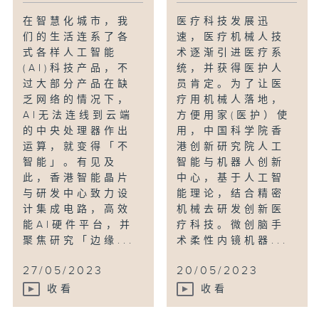
在智慧化城市，我
医疗科技发展迅
们的生活连系了各
速，医疗机械人技
式各样人工智能
术逐渐引进医疗系
(AI)科技产品，不
统，并获得医护人
过大部分产品在缺
员肯定。为了让医
乏网络的情况下，
疗用机械人落地，
AI无法连线到云端
方便用家(医护）使
的中央处理器作出
用，中国科学院香
运算，就变得「不
港创新研究院人工
智能」。有见及
智能与机器人创新
此，香港智能晶片
中心，基于人工智
与研发中心致力设
能理论，结合精密
计集成电路，高效
机械去研发创新医
能AI硬件平台，并
疗科技。微创脑手
聚焦研究「边缘...
术柔性内镜机器...
27/05/2023
20/05/2023
收看
收看