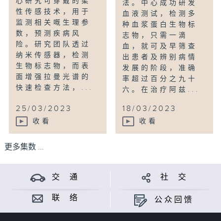
⼼研究可穿戴的柔
法。中心成功研发
性传感技术，⽤于
血液测试，检测多
监测相关嘅⽣理参
种血浆蛋白生物标
数，预测疾病风
志物，只需一滴
险。研究团队透过
血，就可及早筛查
纳米传感器，检测
出患者及辨别病情
⽣物标志物，而表
发展的阶段，准确
⾯增强拉曼光谱的
率超过百分之九十
快速检查⽅法，...
六。在治疗阿兹...
25/03/2023
18/03/2023
收看
收看
更多集数 ...
交 通
社 交
联 络
公众回馈