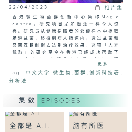
22/04/2023
相片集
香港微生物菌群创新中心简称Magic
centre，研究项目尤如魔法一样令人惊
喜。研究员从健康捐赠者的粪便样本中提取
肠道益菌，移植到病人肠道内，透过益菌和
恶菌互相制衡去达到治疗效果。这项「人弃
我取」的研究至今在香港已经成功帮助了
600位病人，包括免疫力低、过敏、肥
更多...
胖，结肠癌等疾病。陈家亮教授认为，香港
Tag:
中文大学
,
微生物
,
菌群
,
创新科技署
,
有条件凭借微生物菌群技术，成为亚太区首
分析法
个创新医学产业枢纽。
受访嘉宾:
陈家亮教授（香港微生物菌群创新中心联合
集数
EPISODES
主任）
黄秀娟教授（香港微生物菌群创新中心主
任）
全都是 A.I.
脑有所医