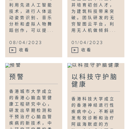
利用先进人工智能
并培育初创人才，
技术，进行人体运
为建筑科技带来突
动姿势识别、音乐
破。团队研发的无
分析和虚拟人物舞
穷智图云平台，利
蹈创作，可以提...
用无人机做倾斜...
08/04/2023
01/04/2023
收看
收看
预警
以科技守护脑
健康
香港城市⼤学成立
的香港⼼脑⾎管健
香港科技大学成立
康⼯程研究中⼼，
的香港神经退行性
研发出早期检测和
疾病中心，不断研
⼲预治疗⼼脑⾎管
发有效诊断和治疗
疾病的新技术，中
阿兹海默症的方