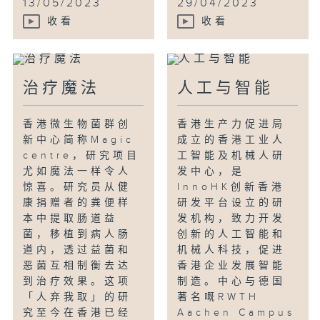
13/05/2023
29/04/2023
收看
收看
治疗魔法
人工与智能
香港微生物菌群创
香港生产力促进局
新中心简称Magic
成立的香港工业人
centre，研究项目
工智能及机械人研
尤如魔法一样令人
发中心，是
惊喜。研究员从健
InnoHK创新香港
康捐赠者的粪便样
研发平台设立的研
本中提取肠道益
发机构，致力开发
菌，移植到病人肠
创新的人工智能和
道内，透过益菌和
机械人科技，促进
恶菌互相制衡去达
香港企业发展智能
到治疗效果。这项
制造。中心与德国
「人弃我取」的研
著名嘅RWTH
究至今在香港已经
Aachen Campus