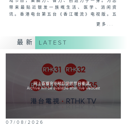
戏节目，集脑力、智力、创造力于一身。为您
带来最贴近银发一族嘅生活、医学、消闲资
讯。香港电台第五台《香江暖流》电视版。五
月十七日上午十一时，正式启播。
更多...
主持：Harry哥哥、袁沅玉、周绮玲、邓添
最新
LATEST
乐、黎茜姸
网上直播完毕稍后提供节目重温。
Archive will be available after live webcast
07/08/2026