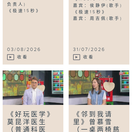
负责人)
嘉宾：侯静伊(歌手)
《极速15秒》
《极速15秒》
嘉宾：周吉佩(歌手)
03/08/2026
31/07/2026
收看
收看
《好玩医学》
《邻到我请
莫昆洋医生
里》曾慕雪
（普通科医
（一桌两椅慈