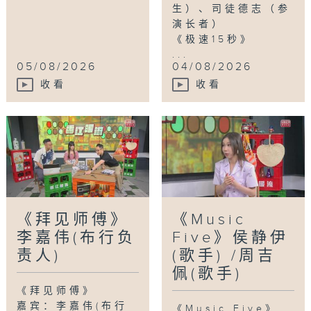
生）、司徒德志（参
演长者）
《极速15秒》
...
05/08/2026
04/08/2026
收看
收看
《拜见师傅》
《Music
李嘉伟(布行负
Five》侯静伊
责人)
(歌手) /周吉
佩(歌手)
《拜见师傅》
嘉宾：李嘉伟(布行
《Music Five》