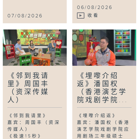
06/08/2026
07/08/2026
收看
《邻到我请
《埋嚟介绍
里》周国丰
返》潘国权
（资深传媒
（香港演艺学
人）
院戏剧学院...
《邻到我请里》
《埋嚟介绍返》
嘉宾：周国丰（资深
嘉宾：潘国权（香港
传媒人）
演艺学院戏剧学院应
《极速15秒》
用剧场三年级硕士