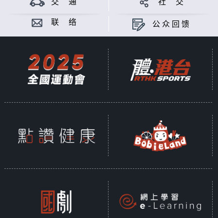
交 通
社 交
联 络
公众回馈