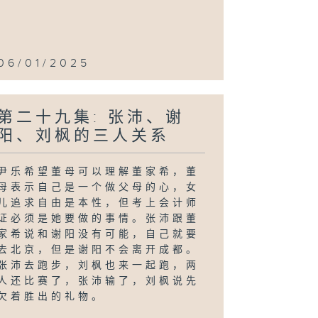
06/01/2025
第二十九集: 张沛、谢
阳、刘枫的三人关系
尹乐希望董母可以理解董家希，董
母表示自己是一个做父母的心，女
儿追求自由是本性，但考上会计师
证必须是她要做的事情。张沛跟董
家希说和谢阳没有可能，自己就要
去北京，但是谢阳不会离开成都。
张沛去跑步，刘枫也来一起跑，两
人还比赛了，张沛输了，刘枫说先
欠着胜出的礼物。