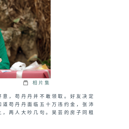
相片集
好意，苟丹丹并不敢领取。好友决定
知道苟丹丹面临五十万违约金，张沛
上，两人大吵几句。吴芸的房子同租
。