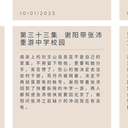
10/01/2025
第三十三集: 谢阳带张沛
重游中学校园
病床上的刘文山说吴芸不是自己的
家属，不用留下陪他，更要和她分
手，吴芸愣了，伤心的她决定去当
驻村干部。苟丹丹被网暴，决定不
再经营原有的帐号。谢阳带着张沛
回到了快要拆除的中学一游，两人
都知道张沛很快就要回北京了，谢
阳问张沛之前缺少的冲动现在有没
有。