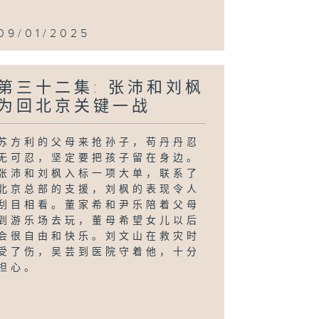
09/01/2025
第三十二集: 张沛和刘枫
为回北京关键一战
苏方利的父母来抢孙子，苟丹丹忍
无可忍，坚定要把孩子留在身边。
张沛和刘枫入标一项大单，联系了
北京总部的支援，刘枫的表现令人
刮目相看。董家希和尹乐陪着父母
到游乐场去玩，董母希望女儿以后
会很自由和快乐。刘文山在救灾时
受了伤，吴芸到医院守着他，十分
担心。