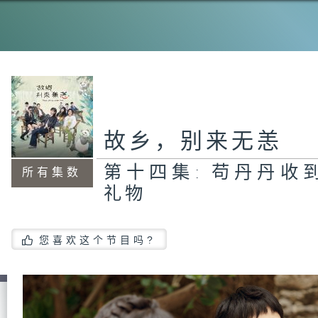
故乡，别来无恙
第十四集: 苟丹丹收
所有集数
礼物
您喜欢这个节目吗?