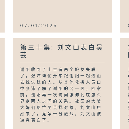
07/01/2025
第三十集: 刘文山表白吴
芸
谢阳收到了山里有两个旅友失联
了，张沛帮忙开车跟谢阳一起进山
去找失踪的人。从其他救援人员口
中张沛了解了谢阳的另一面。回家
前，谢阳再一次询问张沛到底怎么
界定两人之间的关系。社区的大爷
大妈们帮忙吴芸找对象，刘文山居
然来了。竞争十分激烈，刘文山被
逼急表白了。