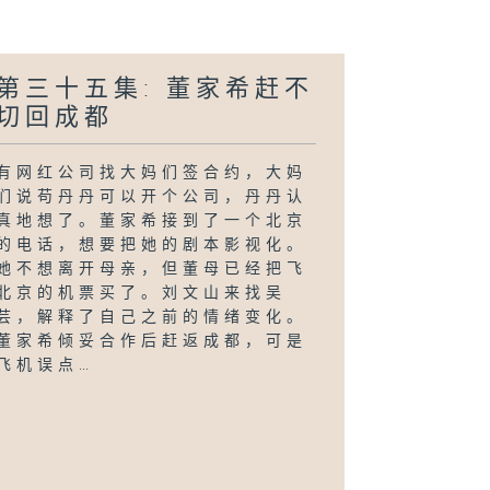
第三十五集: 董家希赶不
切回成都
有网红公司找大妈们签合约，大妈
们说苟丹丹可以开个公司，丹丹认
真地想了。董家希接到了一个北京
的电话，想要把她的剧本影视化。
她不想离开母亲，但董母已经把飞
北京的机票买了。刘文山来找吴
芸，解释了自己之前的情绪变化。
董家希倾妥合作后赶返成都，可是
飞机误点…