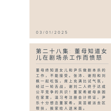
03/01/2025
第二十八集: 董母知道女
儿在剧场杀工作而愤怒
董母终知道女儿和尹乐做剧本杀的
工作，不能接受。张沛、谢阳和刘
枫一起吃饭，席上充满比试气氛，
经过一轮舌战，谢刘二人终于达成
公平竞争的共识！董家希被母亲困
在家里，温习考注册会计师证，尹
乐十分想念董家希。吴芸被派去区
帮扶，挨家给人送米面。