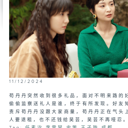
11/12/2024
苟丹丹突然收到很多礼品，面对不明来路的
偷偷监察送礼人是谁，终于有所发现。好友
责斥苟丹丹没跟大家商量，苟丹丹正在气头
人要退租，也不还钱给吴芸，吴芸不再哑忍
Tag:
任素汐
,
李雪琴
,
史策
,
王子璇
,
成都