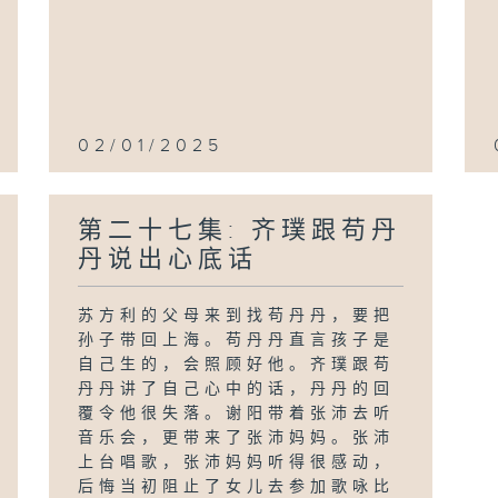
02/01/2025
第二十七集: 齐璞跟苟丹
丹说出心底话
苏方利的父母来到找苟丹丹，要把
孙子带回上海。苟丹丹直言孩子是
自己生的，会照顾好他。齐璞跟苟
丹丹讲了自己心中的话，丹丹的回
覆令他很失落。谢阳带着张沛去听
音乐会，更带来了张沛妈妈。张沛
上台唱歌，张沛妈妈听得很感动，
后悔当初阻止了女儿去参加歌咏比