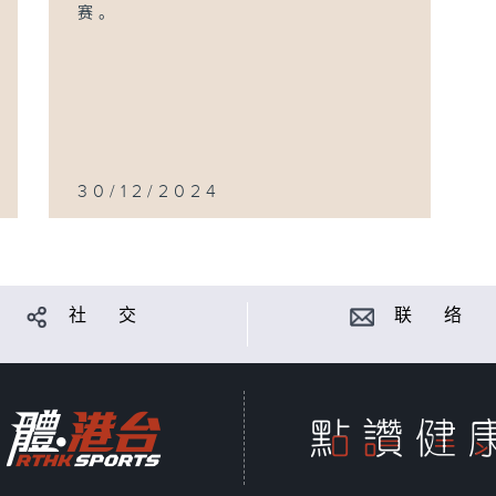
赛。
30/12/2024
社 交
联 络