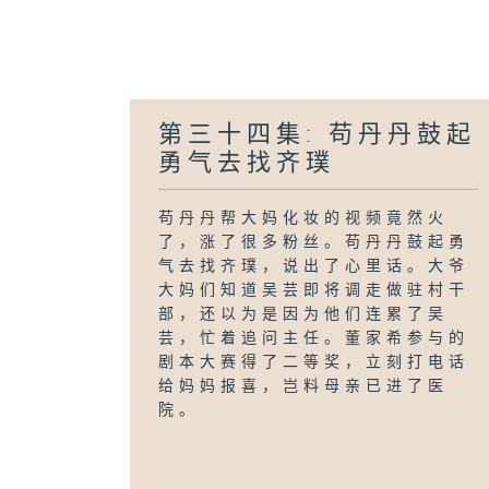
第三十四集: 苟丹丹鼓起
勇气去找齐璞
苟丹丹帮大妈化妆的视频竟然火
了，涨了很多粉丝。苟丹丹鼓起勇
气去找齐璞，说出了心里话。大爷
大妈们知道吴芸即将调走做驻村干
部，还以为是因为他们连累了吴
芸，忙着追问主任。董家希参与的
剧本大赛得了二等奖，立刻打电话
给妈妈报喜，岂料母亲已进了医
院。