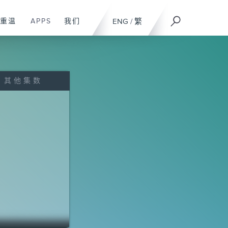
重温
APPS
我们
ENG
/
繁
其他集数