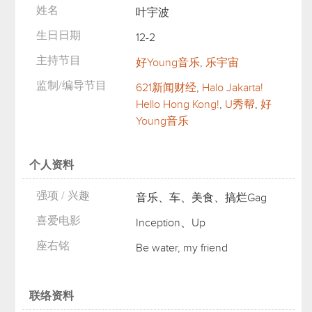
姓名
叶宇波
生日日期
12-2
主持节目
好Young音乐
,
乐宇宙
监制/编导节目
621新闻财经
,
Halo Jakarta!
Hello Hong Kong!
,
U秀帮
,
好
Young音乐
个人资料
强项 / 兴趣
音乐、车、美食、搞烂Gag
喜爱电影
Inception、Up
座右铭
Be water, my friend
联络资料