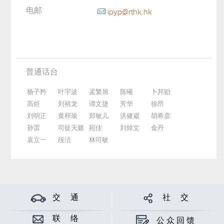
电邮
ipyp@rthk.hk
普通话台
杨子矜
叶宇波
孟繁旭
陈曦
卜邦贻
高炬
刘裕龙
谭文捷
芳华
徐昂
刘明正
黄梓瑜
郑敏儿
洪健崴
胡希彦
孙雷
司徒天籁
宛佳
刘焯文
金丹
袁立一
段洁
林司敏
交 通
社 交
联 络
公众回馈