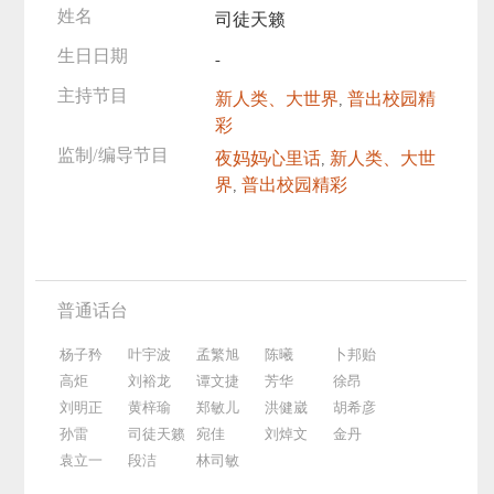
姓名
司徒天籁
生日日期
-
主持节目
新人类、大世界
,
普出校园精
彩
监制/编导节目
夜妈妈心里话
,
新人类、大世
界
,
普出校园精彩
普通话台
杨子矜
叶宇波
孟繁旭
陈曦
卜邦贻
高炬
刘裕龙
谭文捷
芳华
徐昂
刘明正
黄梓瑜
郑敏儿
洪健崴
胡希彦
孙雷
司徒天籁
宛佳
刘焯文
金丹
袁立一
段洁
林司敏