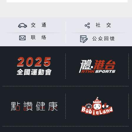
交 通
社 交
联 络
公众回馈