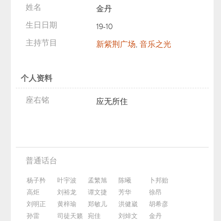
姓名
金丹
生日日期
19-10
主持节目
新紫荆广场
,
音乐之光
个人资料
座右铭
应无所住
普通话台
杨子矜
叶宇波
孟繁旭
陈曦
卜邦贻
高炬
刘裕龙
谭文捷
芳华
徐昂
刘明正
黄梓瑜
郑敏儿
洪健崴
胡希彦
孙雷
司徒天籁
宛佳
刘焯文
金丹