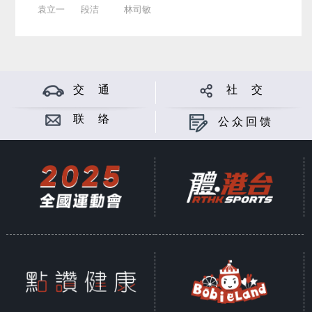
袁立一
段洁
林司敏
交 通
社 交
联 络
公众回馈