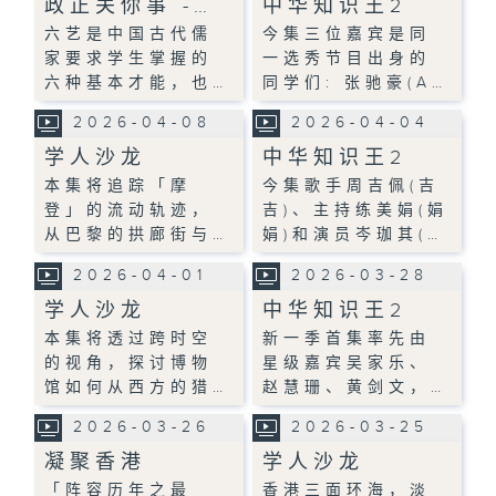
政正关你事 -…
中华知识王2
六艺是中国古代儒
今集三位嘉宾是同
家要求学生掌握的
一选秀节目出身的
六种基本才能，也…
同学们: 张驰豪(A…
2026-04-08
2026-04-04
学人沙龙
中华知识王2
本集将追踪「摩
今集歌手周吉佩(吉
登」的流动轨迹，
吉)、主持练美娟(娟
从巴黎的拱廊街与…
娟)和演员岑珈其(…
2026-04-01
2026-03-28
学人沙龙
中华知识王2
本集将透过跨时空
新一季首集率先由
的视角，探讨博物
星级嘉宾吴家乐、
馆如何从西方的猎…
赵慧珊、黄剑文，…
2026-03-26
2026-03-25
凝聚香港
学人沙龙
「阵容历年之最
香港三面环海，淡