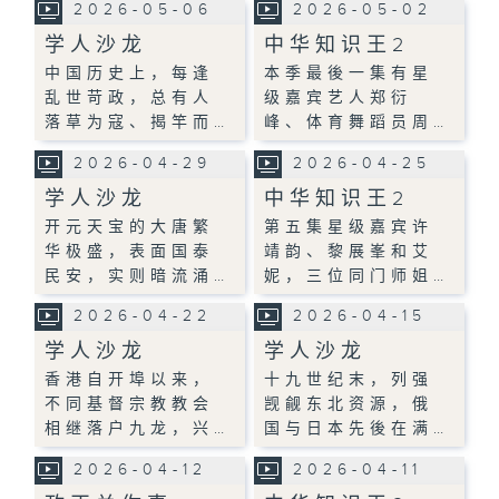
2026-05-06
2026-05-02
学人沙龙
中华知识王2
中国历史上，每逢
本季最後一集有星
乱世苛政，总有人
级嘉宾艺人郑衍
落草为寇、揭竿而…
峰、体育舞蹈员周…
2026-04-29
2026-04-25
学人沙龙
中华知识王2
开元天宝的大唐繁
第五集星级嘉宾许
华极盛，表面国泰
靖韵、黎展峯和艾
民安，实则暗流涌…
妮，三位同门师姐…
2026-04-22
2026-04-15
学人沙龙
学人沙龙
香港自开埠以来，
十九世纪末，列强
不同基督宗教教会
觊觎东北资源，俄
相继落户九龙，兴…
国与日本先後在满…
2026-04-12
2026-04-11