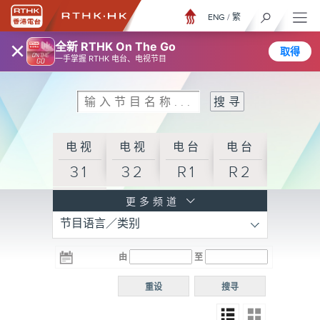
ENG
/
繁
×
全新 RTHK On The Go
取得
一手掌握 RTHK 电台、电视节目
电视
电视
电台
电台
31
32
R1
R2
电台
更多频道
节目语言／类别
R3
电台
电台
电台
由
至
普通
R4
R5
话台
重设
搜寻