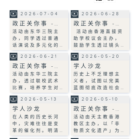
2026-07-04
2026-06-28
政正关你事 -…
政正关你事 -…
活动由东华三院主
活动由香港直接资
办，同学透过普通
助学校议会主办，
话演说及多元化的…
鼓励学生透过镜头…
2026-06-21
2026-05-20
政正关你事 -…
学人沙龙
活动由东华三院主
历史上不乏理想主
办，透过联校武术
义者，试图以完美
比赛，培养学生对…
蓝图彻底改造社会…
2026-05-13
2026-05-10
学人沙龙
政正关你事 -…
在人类的历史长河
活动由天主教香港
中，灾难往往是变
教区主办，以「非
革的催化剂。明清…
物质文化遗产」为…