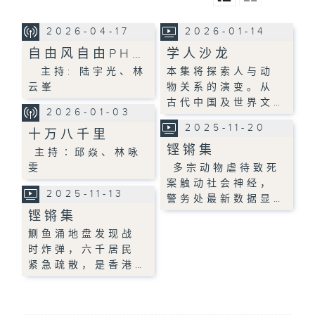
2026-04-17
2026-01-14
自由风自由PH…
学人沙龙
主持: 陆宇光、林
本集将探索人与动
云峯
物关系的演变。从
古代中国及世界文…
2026-01-03
2025-11-20
十万八千里
铿锵集
主持∶邱焱、林咏
雯
多宗动物虐待致死
案触动社会神经，
2025-11-13
警务处最新数据显…
铿锵集
鰂鱼涌地盘发现战
时炸弹，六千居民
紧急疏散，是香港…