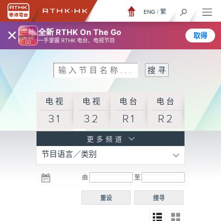
ENG
/
繁
×
全新 RTHK On The Go
取得
一手掌握 RTHK 电台、电视节目
电视
电视
电台
电台
31
32
R1
R2
电台
更多频道
节目语言／类别
R3
电台
电台
电台
由
至
普通
R4
R5
话台
重设
搜寻