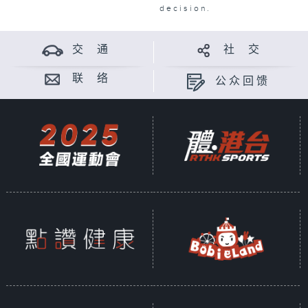
decision.
交 通
社 交
联 络
公众回馈