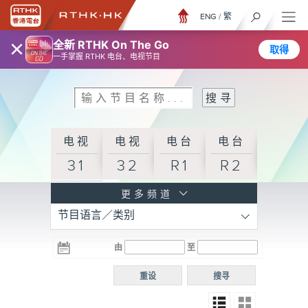
ENG
/
繁
×
全新 RTHK On The Go
取得
一手掌握 RTHK 电台、电视节目
电视
电视
电台
电台
31
32
R1
R2
电台
更多频道
节目语言／类别
R3
电台
电台
电台
由
至
普通
R4
R5
话台
重设
搜寻