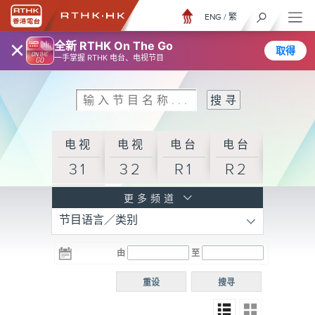
ENG
/
繁
×
全新 RTHK On The Go
取得
一手掌握 RTHK 电台、电视节目
电视
电视
电台
电台
31
32
R1
R2
电台
更多频道
节目语言／类别
R3
电台
电台
电台
由
至
普通
R4
R5
话台
重设
搜寻