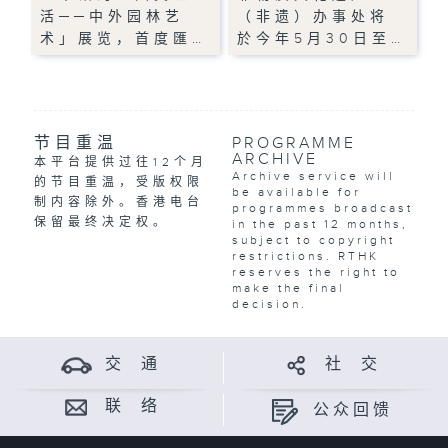
活──中外园林艺
（非遗）办事处将
术」展览，首度匯…
於今年5月30日至…
节目重温
PROGRAMME
ARCHIVE
本平台提供过往12个月
Archive service will
的节目重温，受版权限
be available for
制内容除外。香港电台
programmes broadcast
保留最终决定权。
in the past 12 months,
subject to copyright
restrictions. RTHK
reserves the right to
make the final
decision.
交 通
社 交
联 络
公众回馈