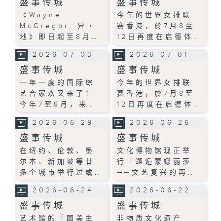
盛事传城
盛事传城
《Wayne
今年的世界女排联
McGregor: 异・
赛香港，於7月8至
地》即日起至8月…
12日再度在启德体…
2026-07-03
2026-07-01
盛事传城
盛事传城
一年一度的国际综
今年的世界女排联
艺合家欢又来了！
赛香港，於7月8至
今年7至8月，来…
12日再度在启德体…
2026-06-29
2026-06-26
盛事传城
盛事传城
在纽约、伦敦、墨
文化博物馆现正举
尔本、新加坡等廿
行「邂逅蒙娜丽莎
多个城市举行过或…
──文艺复兴的再…
2026-06-24
2026-06-22
盛事传城
盛事传城
艺术馆的「园美生
非物质文化遗产