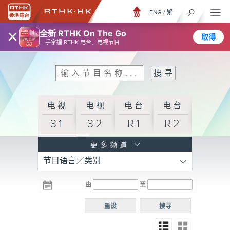
ENG
/
繁
×
全新 RTHK On The Go
取得
一手掌握 RTHK 电台、电视节目
电视
电视
电台
电台
31
32
R1
R2
电台
更多频道
节目语言／类别
R3
电台
电台
电台
由
至
普通
R4
R5
话台
重设
搜寻