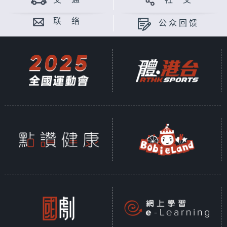
交 通
社 交
联 络
公众回馈