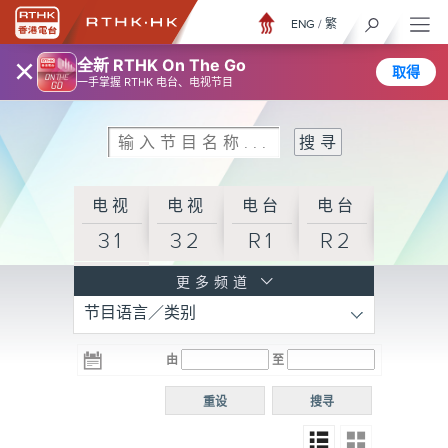
ENG
/
繁
×
全新 RTHK On The Go
取得
一手掌握 RTHK 电台、电视节目
电视
电视
电台
电台
31
32
R1
R2
电台
更多频道
节目语言／类别
R3
电台
电台
电台
由
至
普通
R4
R5
话台
重设
搜寻