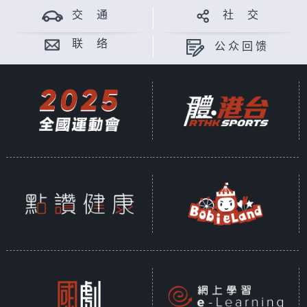
交 通
社 交
联 络
公众回馈