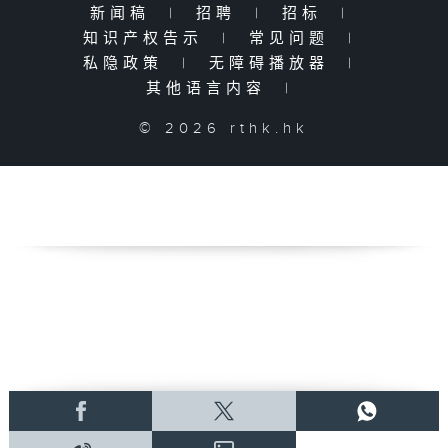
新闻稿
|
招聘
|
招标
|
知识产权告示
|
常见问题
|
私隐政策
|
无障碍播放器
|
其他语言内容
|
© 2026 rthk.hk