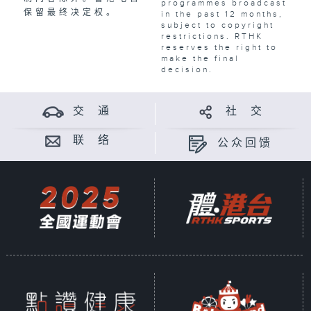
programmes broadcast
保留最终决定权。
in the past 12 months,
subject to copyright
restrictions. RTHK
reserves the right to
make the final
decision.
交 通
社 交
联 络
公众回馈