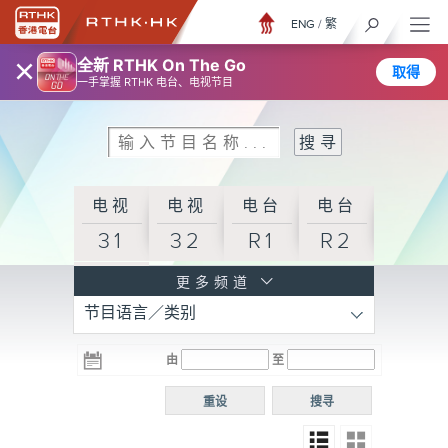
ENG
/
繁
×
全新 RTHK On The Go
取得
一手掌握 RTHK 电台、电视节目
电视
电视
电台
电台
31
32
R1
R2
电台
更多频道
节目语言／类别
R3
电台
电台
电台
由
至
普通
R4
R5
话台
重设
搜寻