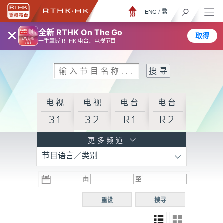
ENG
/
繁
×
全新 RTHK On The Go
取得
一手掌握 RTHK 电台、电视节目
电视
电视
电台
电台
31
32
R1
R2
电台
更多频道
节目语言／类别
R3
电台
电台
电台
由
至
普通
R4
R5
话台
重设
搜寻