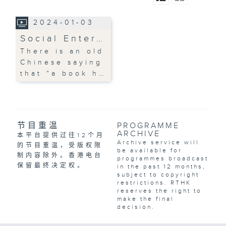
2024-01-03
Social Enter…
There is an old
Chinese saying
that “a book h…
节目重温
PROGRAMME
ARCHIVE
本平台提供过往12个月
Archive service will
的节目重温，受版权限
be available for
制内容除外。香港电台
programmes broadcast
保留最终决定权。
in the past 12 months,
subject to copyright
restrictions. RTHK
reserves the right to
make the final
decision.