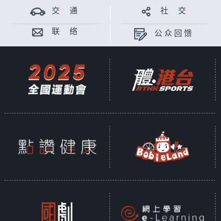
交 通
社 交
联 络
公众回馈