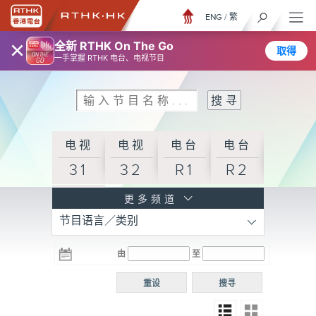
ENG
/
繁
×
全新 RTHK On The Go
取得
一手掌握 RTHK 电台、电视节目
电视
电视
电台
电台
31
32
R1
R2
电台
更多频道
节目语言／类别
R3
电台
电台
电台
由
至
普通
R4
R5
话台
重设
搜寻