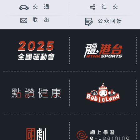
交 通
社 交
联 络
公众回馈