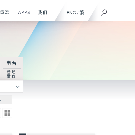
重温
APPS
我们
ENG
/
繁
电台
普通
话台
寻