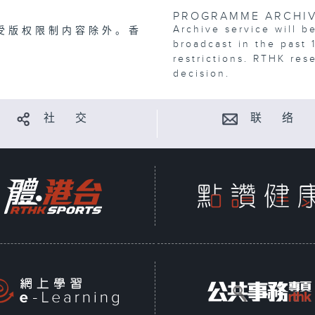
PROGRAMME ARCHI
Archive service will b
受版权限制内容除外。香
broadcast in the past 
restrictions. RTHK res
decision.
社 交
联 络