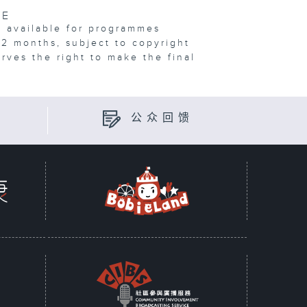
VE
e available for programmes
12 months, subject to copyright
erves the right to make the final
公众回馈