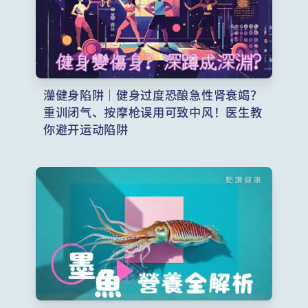
灐健身陷阱｜健身过度恐酿急性肾衰竭？
重训闭气、按摩枪误用可致中风！医生教
你避开运动陷阱