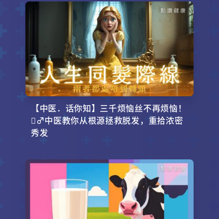
【中医．话你知】三千烦恼丝不再烦恼！
‍♂️中医教你从根源拯救脱发，重拾浓密
秀发