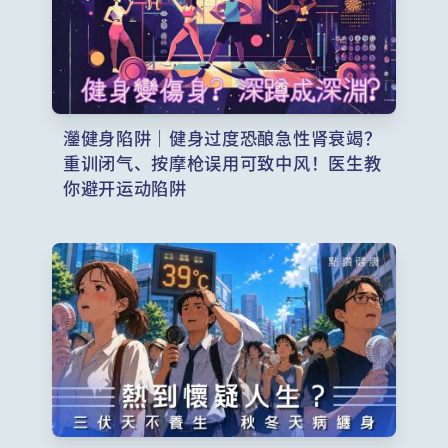
灐健身陷阱｜健身过度恐酿急性肾衰竭？
重训闭气、按摩枪误用可致中风！医生教
你避开运动陷阱