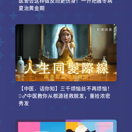
医警告这样做反而更伤身！一齐把握冬病
夏治黄金期
【中医．话你知】三千烦恼丝不再烦恼！
‍♂️中医教你从根源拯救脱发，重拾浓密
秀发